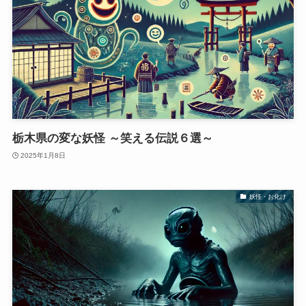
栃木県の変な妖怪 ～笑える伝説６選～
2025年1月8日
妖怪・お化け