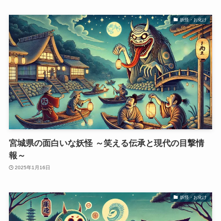
妖怪・お化け
宮城県の面白いな妖怪 ～笑える伝承と現代の目撃情
報～
2025年1月16日
妖怪・お化け