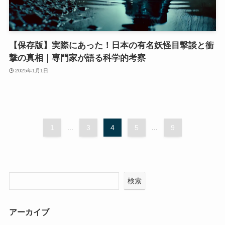
【保存版】実際にあった！日本の有名妖怪目撃談と衝
撃の真相｜専門家が語る科学的考察
2025年1月1日
1
...
3
4
5
...
9
検索
アーカイブ